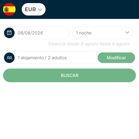
EUR
Estancia desde
8 agosto
hasta
9 agosto
1 alojamiento / 2 adultos
Modificar