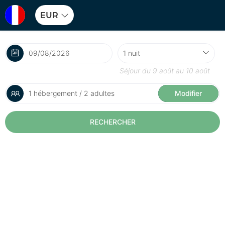
EUR
Séjour du
9 août
au
10 août
1 hébergement / 2 adultes
Modifier