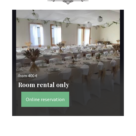
fro
from 400 €
Fo
Room rental only
e
Online reservation