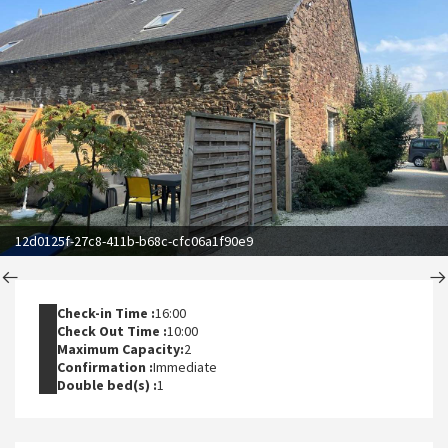
12d0125f-27c8-411b-b68c-cfc06a1f90e9
Check-in Time :
16:00
Check Out Time :
10:00
Maximum Capacity:
2
Confirmation :
Immediate
Double bed(s) :
1