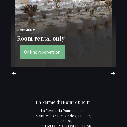
fro
from 400 €
Fo
Room rental only
e
Online reservation
La Ferme du Point du Jour
La Ferme du Point du Jour
Saint-Méloir-Des-Ondes, France,
3, Le Buot,
35350 ST MELOIR DES ONDES - FRANCE