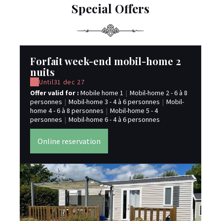
Special Offers
Forfait week-end mobil-home 2
F
nuits
n
Until
31 dec 27
Offer valid for :
Mobile home 1
|
Mobil-home 2 - 6 à 8
Lo
personnes
|
Mobil-home 3 - 4 à 6 personnes
|
Mobil-
Off
home 4 - 6 à 8 personnes
|
Mobil-home 5 - 4
pe
personnes
|
Mobil-home 6 - 4 à 6 personnes
hom
pe
Online reservation