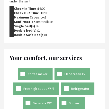
under the sun!
Check-in Time :
16:00
Check Out Time :
10:00
Maximum Capacity:
8
Confirmation :
Immediate
Single Bed(s) :
4
Double bed(s) :
1
Double Sofa Bed(s):
1
Your comfort, our services
Coffee maker
Flat-screen TV
Free high-speed WiFi
Refrigerator
Separate WC
Shower