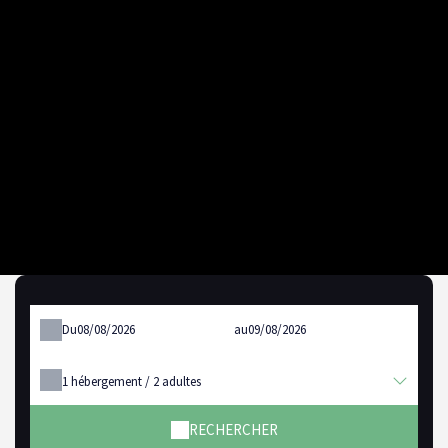
Du
au
1
hébergement /
2
adultes
RECHERCHER