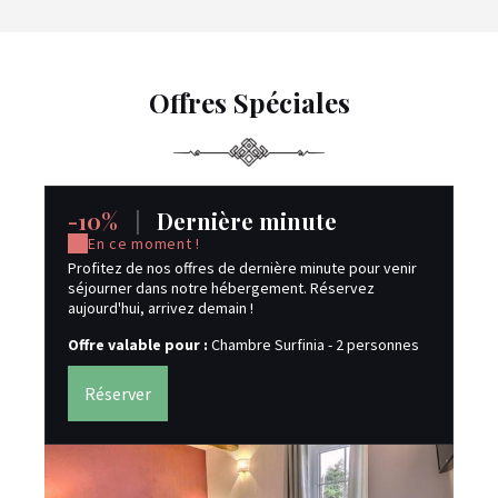
Offres Spéciales
-10%
|
Dernière minute
F
n
En ce moment !
Profitez de nos offres de dernière minute pour venir
séjourner dans notre hébergement. Réservez
Of
aujourd'hui, arrivez demain !
pe
hom
Offre valable pour :
Chambre Surfinia - 2 personnes
pe
6 -
Réserver