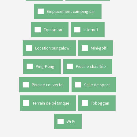
Emplacement camping car
Équitation
Internet
Location bungalow
Mini-golf
Ping-Pong
Piscine chauffée
Piscine couverte
Salle de sport
Terrain de pétanque
Toboggan
Wi-Fi