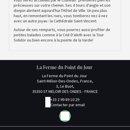
précieuses sur votre chemin. Ses 4 tours d'angle et son
donjon abritent aujourd'hui l'Hôtel de Ville. Un peu plus
haut, en remontant les rues, vous tomberez nez à nez
avec un autre joyau : la Cathédrale Saint-Vincent.
Autour de ses remparts, vous pourrez aussi profiter de
petites balades comme à la Cité D'aleth avec la Tour
Solidor ou bien encore à la pointe de la Varde!
La Ferme du Point du Jour
La Ferme du Point du Jour
Saint-Méloir-Des-Ondes, France,
3, Le Buot,
35350 ST MELOIR DES ONDES - FRANCE
+33 2 99 89 10 29
Contacter par email